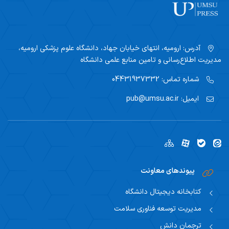
صورتجلسات 1403
تازه‌های کتب استعلام شده
فرم ارزیابی اثر ترجمه‌ای قبل از چاپ
کارگاه‌ها و همایش‌ها
صورتجلسات 1404
فرم امتیازدهی آثار تألیفی
تماس با ما
صورتجلسات 1405
آدرس:
ارومیه، انتهای خیابان جهاد، دانشگاه علوم پزشکی ارومیه،
فرم امتیازدهی آثار ترجمه
مدیریت اطلاع‌رسانی و تامین منابع علمی دانشگاه
فرآیند ترجمه و تدوین کتب
شماره تماس:
04431937332
ایمیل:
pub@umsu.ac.ir
پیوندهای معاونت
کتابخانه دیجیتال دانشگاه
مدیریت توسعه فناوری سلامت
ترجمان دانش