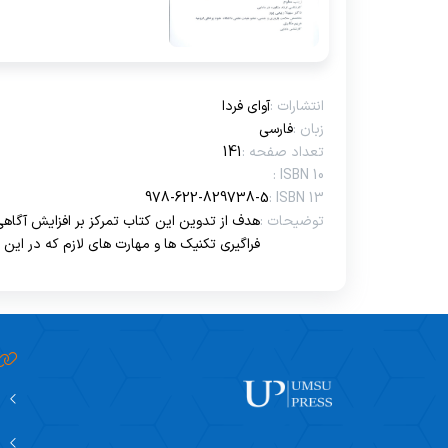
 سال 1402
فرم امتیازدهی آثار ت
1403
فرآیند ترجمه و تدو
انتشارات :
آوای فردا
زبان :
فارسی
تعداد صفحه :
141
ISBN 10 :
978-622-829738-5
ISBN 13 :
توضیحات :
هدف از تدوین این کتاب تمرکز بر افزایش آگاهی
فراگیری تکنیک ها و مهارت های لازم که در این
سازگاری و پذیرش با شرایط موجود را فرا بگیرند.